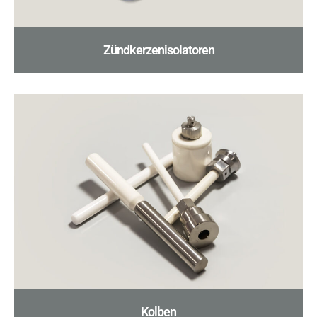
Zündkerzenisolatoren
Kolben